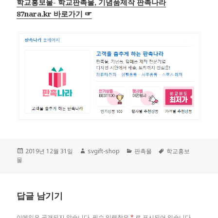
학교홍보물- 학교판촉물, 기념품제작 판촉나라
87nara.kr 바로가기 ☞
작
2019년 12월 31일
글
svgift-shop
카
판촉물
태
학교홍보
물
성
쓴
테
그
일
이
고
자
리
답글 남기기
이메일은 공개되지 않습니다.
필수 입력창은
*
로 표시되어 있습니다.