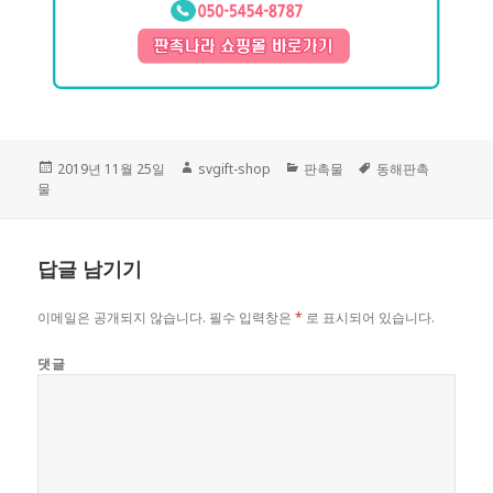
작
2019년 11월 25일
글
svgift-shop
카
판촉물
태
동해판촉
물
성
쓴
테
그
일
이
고
자
리
답글 남기기
이메일은 공개되지 않습니다.
필수 입력창은
*
로 표시되어 있습니다.
댓글